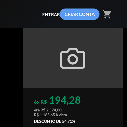
shopping_cart
CRIAR CONTA
ENTRAR
194,28
6x R$
era
R$ 2.574,00
R$ 1.165,65 à vista
DESCONTO DE 54.71%