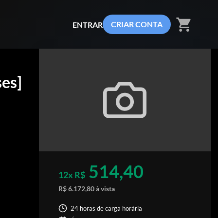
shopping_cart
CRIAR CONTA
ENTRAR
es]
514,40
12x R$
R$ 6.172,80 à vista
24 horas de carga horária